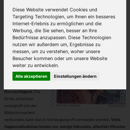
Diese Website verwendet Cookies und
Vor 27 Jahren schrieb
Targeting Technologien, um Ihnen ein besseres
ich das Buch "Der
Internet-Erlebnis zu ermöglichen und die
Schutz der Augen bei
Werbung, die Sie sehen, besser an Ihre
der Bildschirmarbeit".
Bedürfnisse anzupassen. Diese Technologien
Ich arbeite fast nur am
nutzen wir außerdem um, Ergebnisse zu
Bildschirm. Eine Brille
messen, um zu verstehen, woher unsere
habe ich bis heute
Besucher kommen oder um unsere Website
nicht. Warum?
weiter zu entwickeln.
Alle akzeptieren
Einstellungen ändern
Rote Augen sind
vermeidbar. Oft auch
Kurzsichtigkeit.
Die
Brille, scheinbar
zwanghaft mit der
Bildschirmarbeit
verbunden, kann durch Vorbeugung oft vermieden werden.
Viele
Gegenmaßnahmen kosten nur wenige Sekunden, allenfalls Minuten