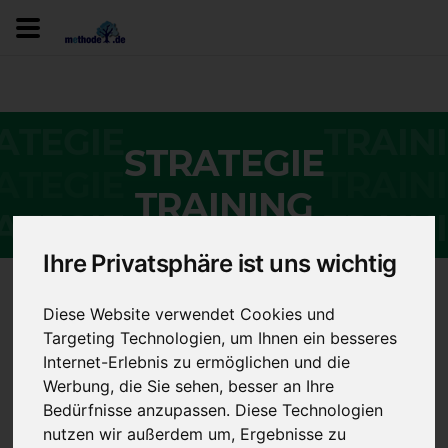
ATEGIE
TRAIN
ATEGIE
TRAIN
ATEGIE
TRAIN
ATEGIE
TRAIN
STRATEGIE
ATEGIE
TRAIN
TRAINING
ATEGIE
TRAIN
ATEGIE
TRAIN
Ihre Privatsphäre ist uns wichtig
ATEGIE
TRAIN
Diese Website verwendet Cookies und
15-Tage Strategietraining
Targeting Technologien, um Ihnen ein besseres
ATEGIE
TRAIN
Internet-Erlebnis zu ermöglichen und die
- Startseite
Werbung, die Sie sehen, besser an Ihre
ATEGIE
TRAIN
Bedürfnisse anzupassen. Diese Technologien
ATEGIE
TRAIN
nutzen wir außerdem um, Ergebnisse zu